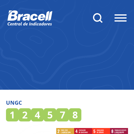
UNGC
1
2
4
5
7
8